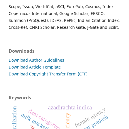
Scope, Issuu, WorldCat, aSCI, EuroPub, Cosmos, Index
Copernicus International, Google Scholar, EBSCO,
Summon (ProQuest), IDEAS, RePEc, Indian Citation Index,
Cross-Ref, CNKI Scholar, Research Gate, J-Gate and Scilit.
Downloads
Download Author Guidelines
Download Article Template
Download Copyright Transfer Form (CTF)
Keywords
azadirachta indica
female agency
decentralization
dsm categories
milk marketing
uttar pradesh